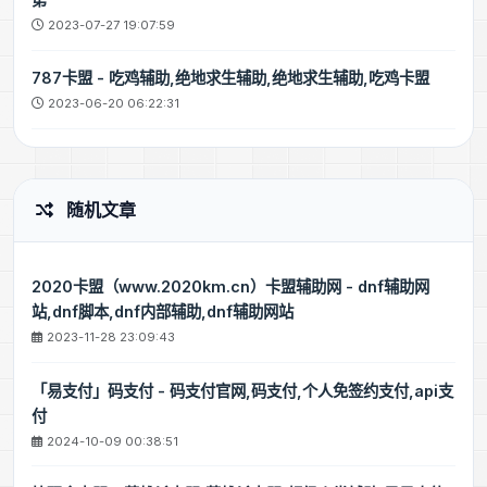
2023-07-27 19:07:59
787卡盟 - 吃鸡辅助,绝地求生辅助,绝地求生辅助,吃鸡卡盟
2023-06-20 06:22:31
随机文章
2020卡盟（www.2020km.cn）卡盟辅助网 - dnf辅助网
站,dnf脚本,dnf内部辅助,dnf辅助网站
2023-11-28 23:09:43
「易支付」码支付 - 码支付官网,码支付,个人免签约支付,api支
付
2024-10-09 00:38:51