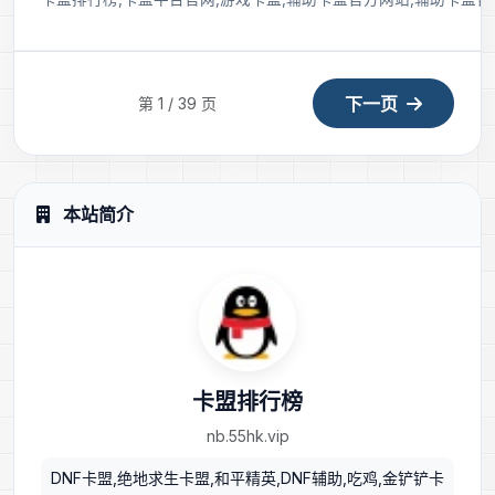
下一页
第 1 / 39 页
本站简介
卡盟排行榜
nb.55hk.vip
DNF卡盟,绝地求生卡盟,和平精英,DNF辅助,吃鸡,金铲铲卡