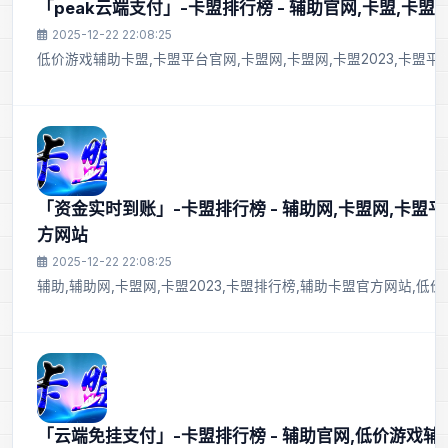
「peak云端支付」-卡盟排行榜 - 辅助官网,卡盟,卡
2025-12-22 22:08:25
低价游戏辅助卡盟,卡盟平台官网,卡盟网,卡盟网,卡盟2023,卡盟平台
「资金实时到账」-卡盟排行榜 - 辅助网,卡盟网,卡盟
方网站
2025-12-22 22:08:25
辅助,辅助网,卡盟网,卡盟2023,卡盟排行榜,辅助卡盟官方网站,低
「云端免挂支付」-卡盟排行榜 - 辅助官网,低价游戏辅