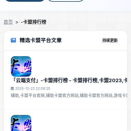
首页
-卡盟排行榜
精选卡盟平台文章
持续更新
「云端支付」-卡盟排行榜 - 卡盟排行榜,卡盟2023,卡
2025-12-22 22:08:25
辅助,卡盟平台官网,辅助卡盟官方网站,辅助卡盟官方网站,游戏卡盟