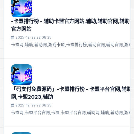
-卡盟排行榜 - 辅助卡盟官方网站,辅助,辅助官网,辅助
官方网站
2025-12-22 22:08:25
卡盟网,辅助,辅助网,游戏卡盟,卡盟排行榜,辅助官网,辅助官网,游戏
「码支付免费源码」-卡盟排行榜 - 卡盟平台官网,辅助
网,卡盟2023,辅助
2025-12-22 22:08:25
卡盟网,卡盟平台官网,卡盟,卡盟平台官网,辅助网,辅助,辅助网,游戏