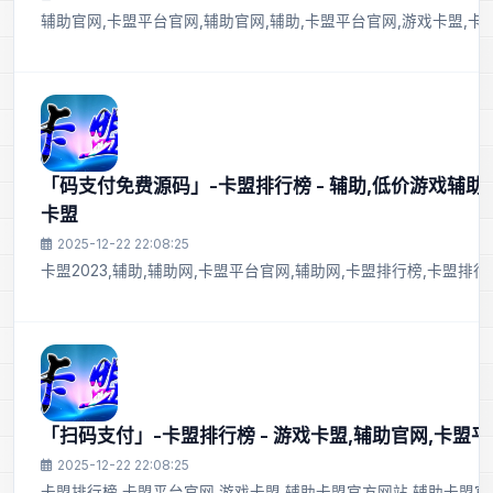
辅助官网,卡盟平台官网,辅助官网,辅助,卡盟平台官网,游戏卡盟,卡盟
「码支付免费源码」-卡盟排行榜 - 辅助,低价游戏辅助
卡盟
2025-12-22 22:08:25
卡盟2023,辅助,辅助网,卡盟平台官网,辅助网,卡盟排行榜,卡盟排
「扫码支付」-卡盟排行榜 - 游戏卡盟,辅助官网,卡盟平
2025-12-22 22:08:25
卡盟排行榜,卡盟平台官网,游戏卡盟,辅助卡盟官方网站,辅助卡盟官