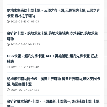
绝地求生辅助卡盟卡盟 - 云顶之弈卡盟,无畏契约卡盟,云顶之弈
卡盟,森林之子辅助
2023-09-13 01:05:03
金铲铲卡盟 - 绝地求生卡盟,绝地求生辅助,吃鸡辅助,绝地求生
辅助
2023-06-20 06:22:33
666卡盟 - 超凡先锋卡盟,APEX英雄辅助,超凡先锋卡盟,逆战
辅助
2023-06-21 14:20:48
绝地求生辅助网卡盟 - 魔兽世界辅助,魔兽世界辅助,暗区突围卡
盟,暗区突围卡盟
2024-02-27 05:47:55
金铲铲脚本辅助-卡盟 - 卡盟最新,卡盟第一,游戏辅助卡盟,卡盟
第一