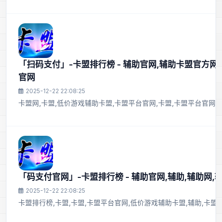
「扫码支付」-卡盟排行榜 - 辅助官网,辅助卡盟官方网
官网
2025-12-22 22:08:25
卡盟网,卡盟,低价游戏辅助卡盟,卡盟平台官网,卡盟,卡盟平台官网,卡
「码支付官网」-卡盟排行榜 - 辅助官网,辅助,辅助网,
2025-12-22 22:08:25
卡盟排行榜,卡盟,卡盟,卡盟平台官网,低价游戏辅助卡盟,辅助,卡盟