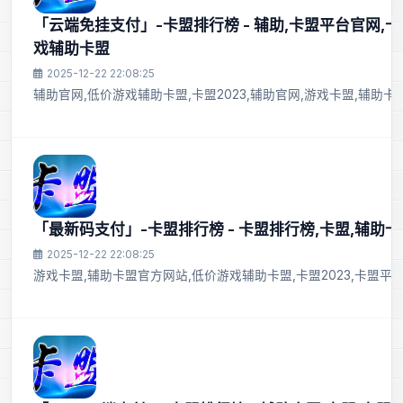
「云端免挂支付」-卡盟排行榜 - 辅助,卡盟平台官网,
戏辅助卡盟
2025-12-22 22:08:25
辅助官网,低价游戏辅助卡盟,卡盟2023,辅助官网,游戏卡盟,辅助卡
「最新码支付」-卡盟排行榜 - 卡盟排行榜,卡盟,辅助
2025-12-22 22:08:25
游戏卡盟,辅助卡盟官方网站,低价游戏辅助卡盟,卡盟2023,卡盟平台