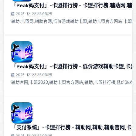
「Peak码支付」-卡盟排行榜 - 卡盟排行榜,辅助网,辅
2025-12-22 22:08:25
辅助,卡盟网,辅助官网,低价游戏辅助卡盟,辅助卡盟官方网站,卡盟排
「Peak码支付」-卡盟排行榜 - 低价游戏辅助卡盟,卡盟
2025-12-22 22:08:25
辅助官网,卡盟2023,辅助卡盟官方网站,辅助,卡盟排行榜,低价游戏
「支付系统」-卡盟排行榜 - 辅助网,辅助,辅助官网,卡
2025-12-22 22:08:25