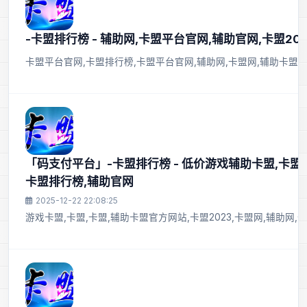
-卡盟排行榜 - 辅助网,卡盟平台官网,辅助官网,卡盟202
卡盟平台官网,卡盟排行榜,卡盟平台官网,辅助网,卡盟网,辅助卡盟
「码支付平台」-卡盟排行榜 - 低价游戏辅助卡盟,卡盟
卡盟排行榜,辅助官网
2025-12-22 22:08:25
游戏卡盟,卡盟,卡盟,辅助卡盟官方网站,卡盟2023,卡盟网,辅助网,