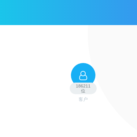
186211
位
客户