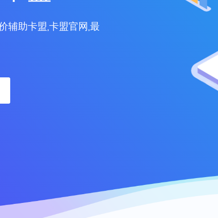
低价辅助卡盟,卡盟官网,最