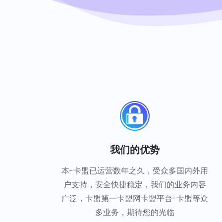
我们的优势
本-卡盟已运营数年之久，受众多国内外用
户支持，安全快捷稳定，我们的业务内容
广泛，卡盟第一卡盟网卡盟平台-卡盟等众
多业务，期待您的光临