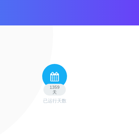
1359
天
已运行天数