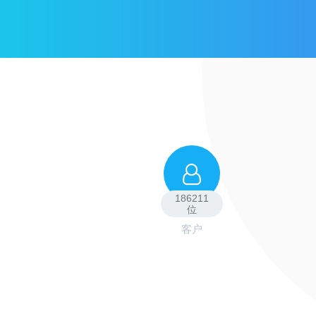
186211
位
客户