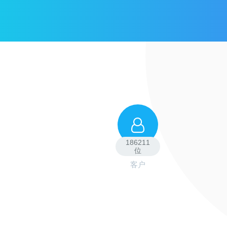
186211
位
客户