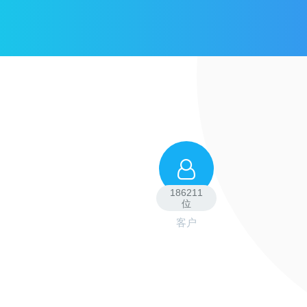
186211
位
客户