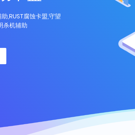
助,RUST腐蚀卡盟,守望
黎明杀机辅助