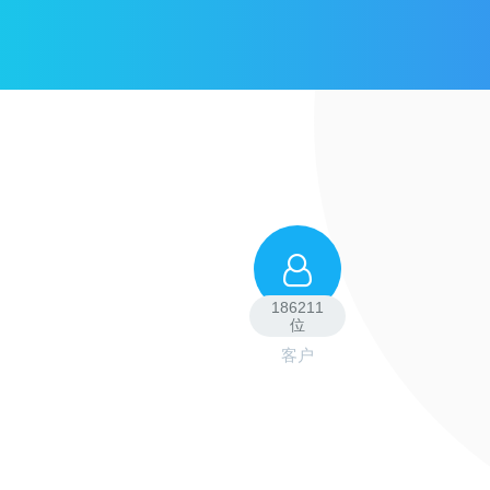
186211
位
客户