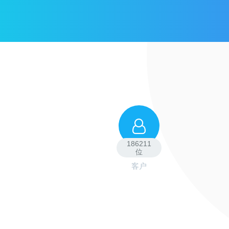
186211
位
客户