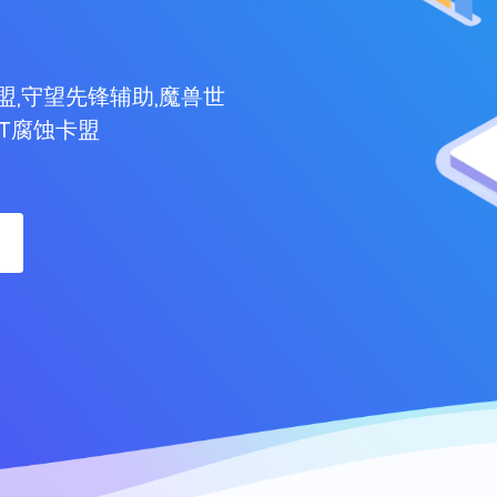
盟,守望先锋辅助,魔兽世
ST腐蚀卡盟