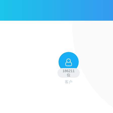
186211
位
客户