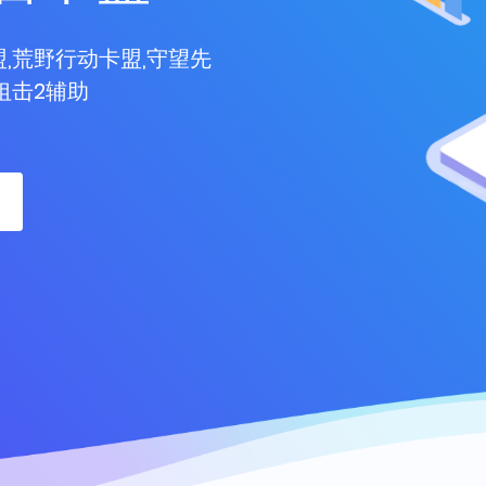
,荒野行动卡盟,守望先
狙击2辅助